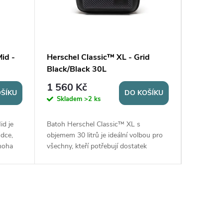
id -
Herschel Classic™ XL - Grid
Hersche
Black/Black 30L
Bloom 
1 560 Kč
1 560
ŠÍKU
DO KOŠÍKU
Skladem
>2 ks
Sklad
id je
Batoh Herschel Classic™ XL s
Batoh He
dce,
objemem 30 litrů je ideální volbou pro
objemem 3
mnoha
všechny, kteří potřebují dostatek
všechny, 
náší
prostoru pro své školní potřeby i
prostoru 
ré
mimoškolní aktivity. Vyrobený
mimoškoln
z 100%...
z 100%...