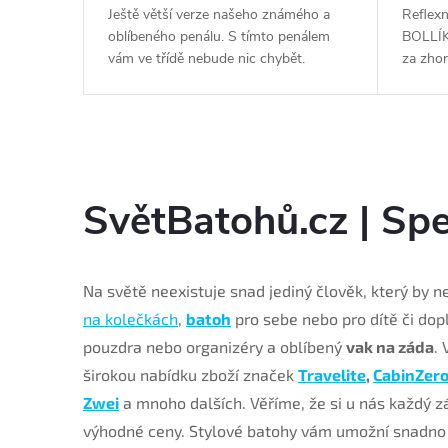
r
Hip Pack s
Ještě větší verze našeho známého a
Reflex
 z
oblíbeného penálu. S tímto penálem
BOLLÍK
y
teriálů.
vám ve třídě nebude nic chybět.
za zhor
 kapsy,
podmíne
osvětle
vzdále
SvětBatohů.cz | Spe
Na světě neexistuje snad jediný člověk, který by 
na kolečkách
,
batoh
pro sebe nebo pro dítě či dop
pouzdra nebo organizéry a oblíbený
vak na záda
.
širokou nabídku zboží značek
Travelite
,
CabinZer
Zwei
a mnoho dalších. Věříme, že si u nás každý zá
výhodné ceny. Stylové batohy vám umožní snadno 