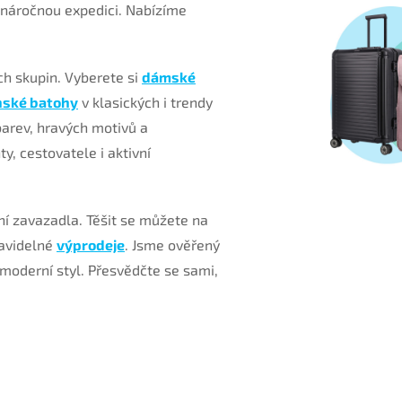
 náročnou expedici. Nabízíme
ch skupin. Vyberete si
dámské
nské batohy
v klasických i trendy
arev, hravých motivů a
y, cestovatele i aktivní
ní zavazadla. Těšit se můžete na
ravidelné
výprodeje
. Jsme ověřený
 moderní styl. Přesvědčte se sami,