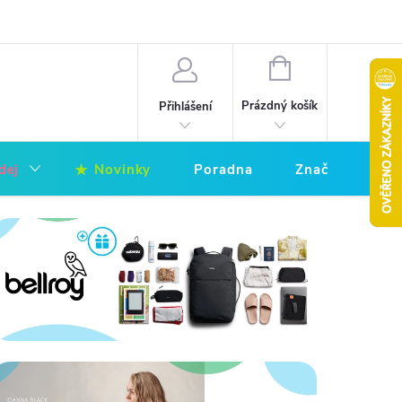
nky
Zpracování osobních údajů
Hodnocení obchodu
Napište 
NÁKUPNÍ
KOŠÍK
Prázdný košík
Přihlášení
dej
Novinky
Poradna
Značky
ující