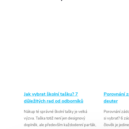
Jak vybrat školní tašku? 7
Porovnání 
důležitých rad od odborníků
deuter
Nákup té správné školní tašky je velká
Porovnání zádo
výzva. Taška totiž není jen designový
si vybrat? 6 z
doplněk, ale především každodenní parťák,
člověk je jedi