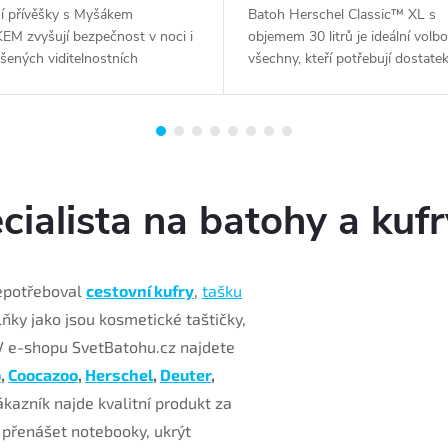
ní přívěšky s Myšákem
Batoh Herschel Classic™ XL s
EM zvyšují bezpečnost v noci i
objemem 30 litrů je ideální volb
šených viditelnostních
všechny, kteří potřebují dostate
k. V noci jsou při přímém
prostoru pro své školní potřeby 
ní vozidlem viditelné až na
mimoškolní aktivity. Vyrobený
nost 200 m.
z 100%...
cialista na batohy a kufr
nepotřeboval
cestovní kufry
,
tašku
lňky jako jsou kosmetické taštičky,
 V e-shopu SvetBatohu.cz najdete
o
,
Coocazoo
,
Herschel
,
Deuter
,
kazník najde kvalitní produkt za
přenášet notebooky, ukrýt