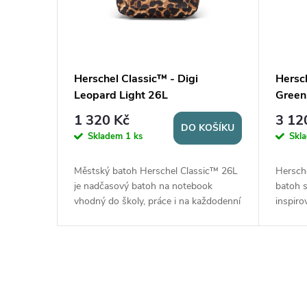
|
S
lurred
Herschel Classic™ - Digi
Hersch
Leopard Light 26L
Green
p
1 320 Kč
3 12
KOŠÍKU
DO KOŠÍKU
e
Skladem
1 ks
Skl
c
s
Městský batoh Herschel Classic™ 26L
Hersche
lbou pro
je nadčasový batoh na notebook
batoh 
tek
vhodný do školy, práce i na každodenní
inspir
i
y i
nošení. Nabízí objem 26 l, plovoucí
Nabízí 
přihrádku na notebook 13"/14", kapsu
stahov
a
na láhev a přední...
kapsou 
l