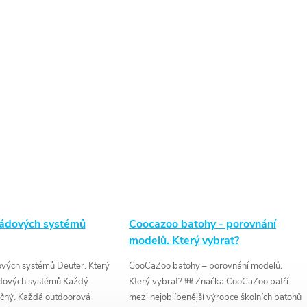
zádových systémů
Coocazoo batohy - porovnání
modelů. Který vybrat?
vých systémů Deuter. Který
CooCaZoo batohy – porovnání modelů.
ádových systémů Každý
Který vybrat? 🎒 Značka CooCaZoo patří
nečný. Každá outdoorová
mezi nejoblíbenější výrobce školních batohů