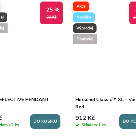
Akce
–25 %
–
ej
Novinka
39 Kč
1
ej
Výprodej
Doprodej
REFLECTIVE PENDANT
Herschel Classic™ XL - Var
w
Red
č
912 Kč
DO KOŠÍKU
DO KO
adem
>2 ks
Skladem
1 ks