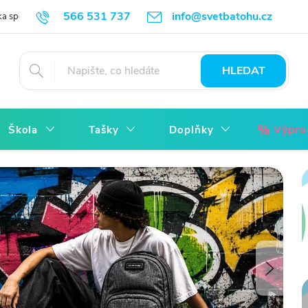
566 531 737
info@svetbatohu.cz
a spokojenosti - Jak vrátit
Reklamace bez starostí
Obchodní podmí
HLEDAT
Škola
Tašky
Doplňky
Výpro
Násled