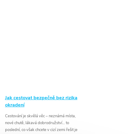
Jak cestovat bezpečně bez rizika
okradení
Cestování je skvělá věc – neznámá místa,
nové chutě, lákavá dobrodružství… to
poslední, co však chcete v cizí zemi řešit je