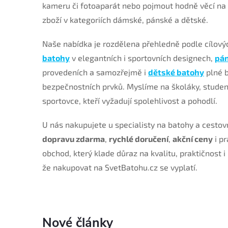
kameru či fotoaparát nebo pojmout hodně věcí na
zboží v kategoriích dámské, pánské a dětské.
Naše nabídka je rozdělena přehledně podle cílový
batohy
v elegantních i sportovních designech,
pá
provedeních a samozřejmě i
dětské batohy
plné b
bezpečnostních prvků. Myslíme na školáky, student
sportovce, kteří vyžadují spolehlivost a pohodlí.
U nás nakupujete u specialisty na batohy a cestov
dopravu zdarma
,
rychlé doručení
,
akční ceny
i p
obchod, který klade důraz na kvalitu, praktičnost i
že nakupovat na SvetBatohu.cz se vyplatí.
Nové články