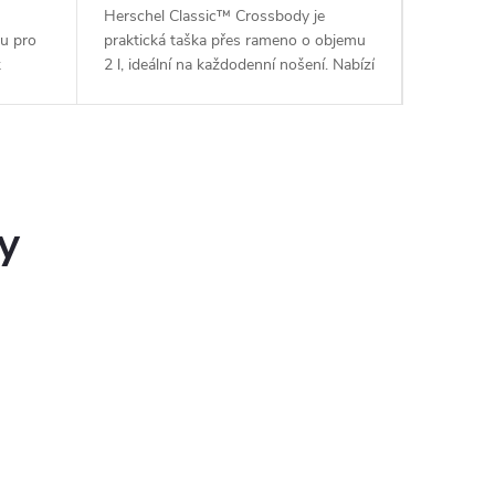
Herschel Classic™ Crossbody je
Cestovní 
ou pro
praktická taška přes rameno o objemu
kompaktní
k
2 l, ideální na každodenní nošení. Nabízí
každodenn
i
rozměry 17,2 × 18,4 × 5,1 cm, hladký
hlavní zi
nastavitelný popruh, vnitřní kapsy i
síťovanou
přední...
síťované k
y