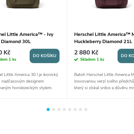
el Little America™ - Ivy
Herschel Little America™ M
 Diamond 30L
Huckleberry Diamond 21L
0 Kč
2 880 Kč
DO KOŠÍKU
DO KO
adem
1 ks
Skladem
1 ks
l Little America 30 l je ikonický
Batoh Herschel Little America M
s nadčasovým designem
inovovanou verzí svého předchů
ovaným horolezeckým stylem.
který si získal srdce a důvěru 
prostornou hlavní komoru se
lidí. Tato aktualizovaná verze při
acím uzávěrem a polstrovanou
ještě více vylepšení a funkcí, kte
na notebook...
splní...