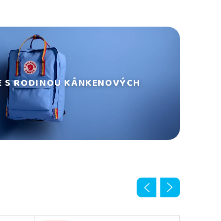
E S RODINOU KÅNKENOVÝCH