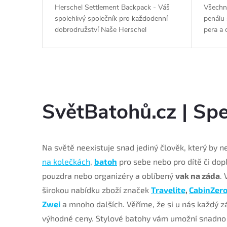
r
á je
Herschel Settlement Backpack - Váš
Všechno
ích
spolehlivý společník pro každodenní
penálu 
y
lací
dobrodružství Naše Herschel
pera a 
ovených z
Settlement Backpack je více než jen
čtverec
. Do
batoh - je to stylový a praktický
svém mí
způsob, jak organizovat a...
plnicích.
SvětBatohů.cz | Spe
Na světě neexistuje snad jediný člověk, který by 
na kolečkách
,
batoh
pro sebe nebo pro dítě či dop
pouzdra nebo organizéry a oblíbený
vak na záda
.
širokou nabídku zboží značek
Travelite
,
CabinZer
Zwei
a mnoho dalších. Věříme, že si u nás každý zá
výhodné ceny. Stylové batohy vám umožní snadno 