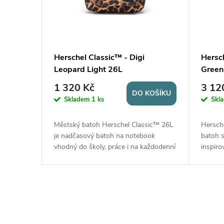
|
S
 -
Herschel Classic™ - Digi
Hersch
0L
Leopard Light 26L
Green
p
1 320 Kč
3 12
KOŠÍKU
DO KOŠÍKU
e
Skladem
1 ks
Skl
c
 ikonický
Městský batoh Herschel Classic™ 26L
Hersche
m
je nadčasový batoh na notebook
batoh 
tylem.
vhodný do školy, práce i na každodenní
inspir
i
oru se
nošení. Nabízí objem 26 l, plovoucí
Nabízí 
rovanou
přihrádku na notebook 13"/14", kapsu
stahov
a
na láhev a přední...
kapsou 
l