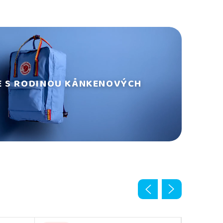
E S RODINOU KÅNKENOVÝCH