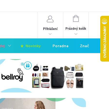
nky
Zpracování osobních údajů
Hodnocení obchodu
Napište 
NÁKUPNÍ
KOŠÍK
Prázdný košík
Přihlášení
dej
Novinky
Poradna
Značky
ující