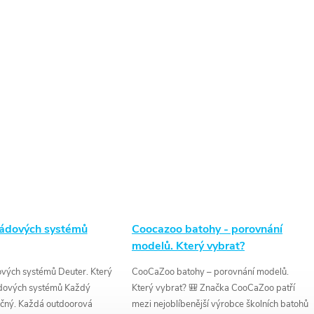
zádových systémů
Coocazoo batohy - porovnání
modelů. Který vybrat?
vých systémů Deuter. Který
CooCaZoo batohy – porovnání modelů.
ádových systémů Každý
Který vybrat? 🎒 Značka CooCaZoo patří
nečný. Každá outdoorová
mezi nejoblíbenější výrobce školních batohů