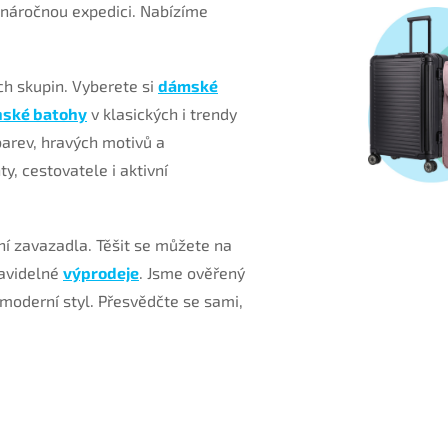
 náročnou expedici. Nabízíme
ch skupin. Vyberete si
dámské
nské batohy
v klasických i trendy
arev, hravých motivů a
y, cestovatele i aktivní
ní zavazadla. Těšit se můžete na
ravidelné
výprodeje
. Jsme ověřený
 moderní styl. Přesvědčte se sami,