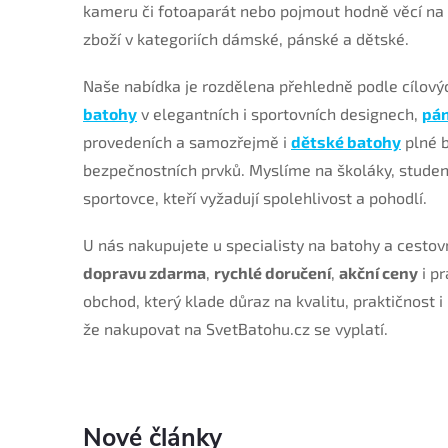
kameru či fotoaparát nebo pojmout hodně věcí na
zboží v kategoriích dámské, pánské a dětské.
Naše nabídka je rozdělena přehledně podle cílový
batohy
v elegantních i sportovních designech,
pá
provedeních a samozřejmě i
dětské batohy
plné b
bezpečnostních prvků. Myslíme na školáky, student
sportovce, kteří vyžadují spolehlivost a pohodlí.
U nás nakupujete u specialisty na batohy a cestov
dopravu zdarma
,
rychlé doručení
,
akční ceny
i p
obchod, který klade důraz na kvalitu, praktičnost i
že nakupovat na SvetBatohu.cz se vyplatí.
Nové články