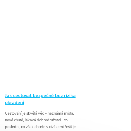
Jak cestovat bezpečně bez rizika
okradení
Cestování je skvělá věc – neznámá místa,
nové chutě, lákavá dobrodružství… to
poslední, co však chcete v cizí zemi řešit je