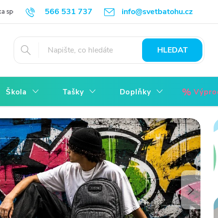
566 531 737
info@svetbatohu.cz
a spokojenosti - Jak vrátit
Reklamace bez starostí
Obchodní podmí
HLEDAT
Škola
Tašky
Doplňky
Výpro
Násled