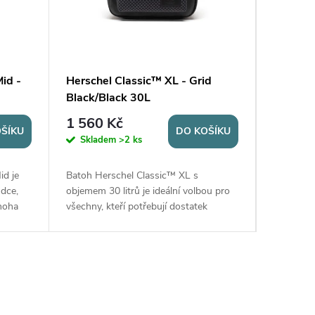
id -
Herschel Classic™ XL - Grid
Hersche
Black/Black 30L
Bloom 
1 560 Kč
1 560
ŠÍKU
DO KOŠÍKU
Skladem
>2 ks
Sklad
id je
Batoh Herschel Classic™ XL s
Batoh He
dce,
objemem 30 litrů je ideální volbou pro
objemem 3
mnoha
všechny, kteří potřebují dostatek
všechny, 
náší
prostoru pro své školní potřeby i
prostoru 
ré
mimoškolní aktivity. Vyrobený
mimoškoln
z 100%...
z 100%...