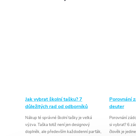
Jak vybrat školní tašku? 7
Porovnání 
důležitých rad od odborníků
deuter
Nákup té správné školní tašky je velká
Porovnání zádo
výzva. Taška totiž není jen designový
si vybrat? 6 z
doplněk, ale především každodenní parťák,
člověk je jedi