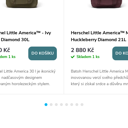
el Little America™ - Ivy
Herschel Little America™ M
 Diamond 30L
Huckleberry Diamond 21L
0 Kč
2 880 Kč
DO KOŠÍKU
DO KO
adem
1 ks
Skladem
1 ks
l Little America 30 l je ikonický
Batoh Herschel Little America M
s nadčasovým designem
inovovanou verzí svého předchů
ovaným horolezeckým stylem.
který si získal srdce a důvěru 
prostornou hlavní komoru se
lidí. Tato aktualizovaná verze při
acím uzávěrem a polstrovanou
ještě více vylepšení a funkcí, kte
na notebook...
splní...