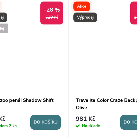
Akce
–28 %
ej
Výprodej
629 Kč
1
ej
zoo penál Shadow Shift
Travelite Color Craze Back
Olive
Kč
981 Kč
DO KOŠÍKU
DO KO
adem
2 ks
Na skladě