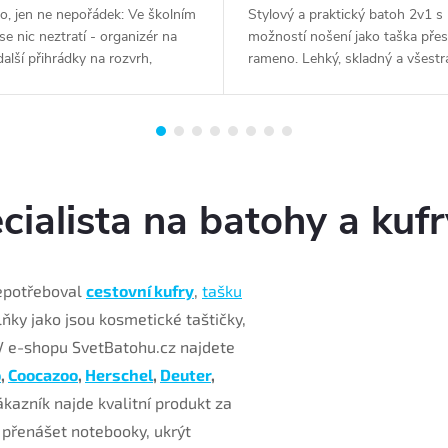
, jen ne nepořádek: Ve školním
Stylový a praktický batoh 2v1 s
se nic neztratí - organizér na
možností nošení jako taška přes
další přihrádky na rozvrh,
rameno. Lehký, skladný a všestr
 a kružítko udrží vše uklizené na
ideální na každodenní nošení, výl
stě. Nejdůležitější pera, od
cesty do práce. Skryté ramenní
..
popruhy, hlavní komora na...
cialista na batohy a kufr
nepotřeboval
cestovní kufry
,
tašku
lňky jako jsou kosmetické taštičky,
 V e-shopu SvetBatohu.cz najdete
o
,
Coocazoo
,
Herschel
,
Deuter
,
kazník najde kvalitní produkt za
přenášet notebooky, ukrýt