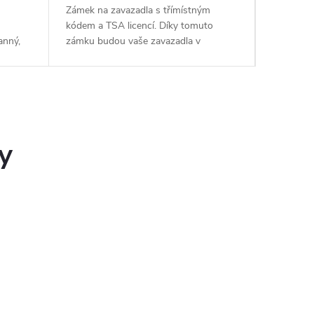
Zámek na zavazadla s třímístným
Herschel
kódem a TSA licencí. Díky tomuto
elegantní
anný,
zámku budou vaše zavazadla v
na notebo
ety i
bezpečí. Certifikace TSA umožňuje
použití.
bezpečnou kontrolu zavazadla bez
recyklova
nutnosti poškození zámku nebo...
polstrova
y