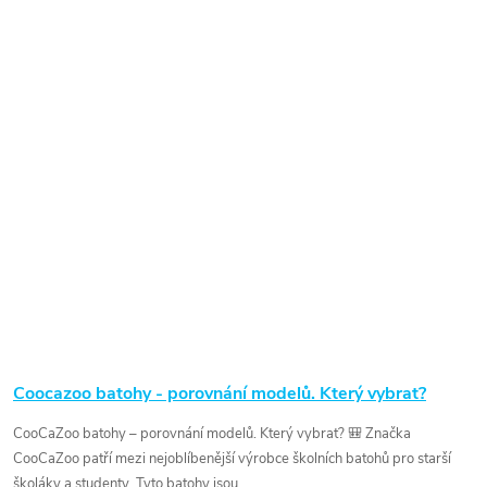
Coocazoo batohy - porovnání modelů. Který vybrat?
CooCaZoo batohy – porovnání modelů. Který vybrat? 🎒 Značka
CooCaZoo patří mezi nejoblíbenější výrobce školních batohů pro starší
školáky a studenty. Tyto batohy jsou...