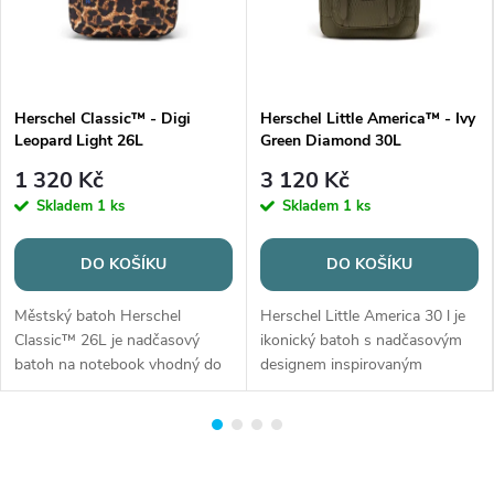
l
i
s
Herschel Classic™ - Digi
Herschel Little America™ - Ivy
Leopard Light 26L
Green Diamond 30L
t
1 320 Kč
3 120 Kč
a
Skladem
1 ks
Skladem
1 ks
n
DO KOŠÍKU
DO KOŠÍKU
a
Městský batoh Herschel
Herschel Little America 30 l je
b
Classic™ 26L je nadčasový
ikonický batoh s nadčasovým
batoh na notebook vhodný do
designem inspirovaným
a
školy, práce i na každodenní
horolezeckým stylem. Nabízí
nošení. Nabízí objem 26 l,
prostornou hlavní komoru se
t
plovoucí přihrádku na notebook
stahovacím uzávěrem a
o
13"/14", kapsu na láhev a
polstrovanou kapsou na
přední...
notebook...