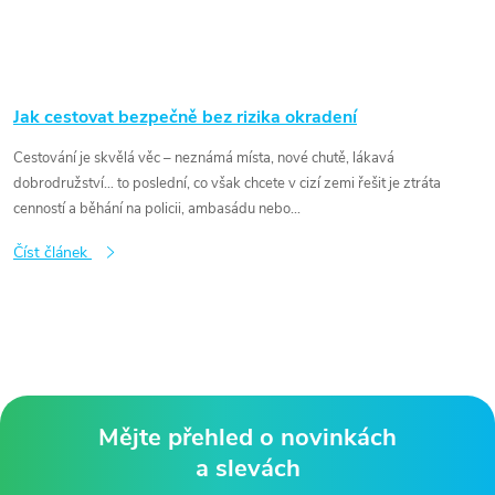
Jak cestovat bezpečně bez rizika okradení
Cestování je skvělá věc – neznámá místa, nové chutě, lákavá
dobrodružství… to poslední, co však chcete v cizí zemi řešit je ztráta
cenností a běhání na policii, ambasádu nebo...
Číst článek
Mějte přehled o novinkách
a slevách
Z