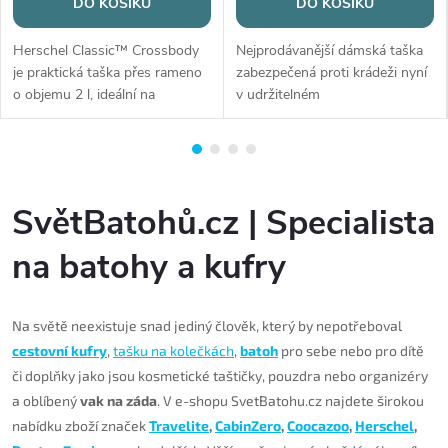
DO KOŠÍKU
DO KOŠÍKU
Herschel Classic™ Crossbody
Nejprodávanější dámská taška
je praktická taška přes rameno
zabezpečená proti krádeži nyní
o objemu 2 l, ideální na
v udržitelném
každodenní nošení. Nabízí
ECONYL. Prostorný batoh
rozměry 17,2 × 18,4 × 5,1 cm,
Citysafe CX 17L, který je
hladký nastavitelný popruh,
mimořádně elegantní,
vnitřní kapsy i přední...
všestranný a praktický, má
prostor pro 16...
SvětBatohů.cz | Specialista
na batohy a kufry
Na světě neexistuje snad jediný člověk, který by nepotřeboval
cestovní kufry
,
tašku na kolečkách
,
batoh
pro sebe nebo pro dítě
či doplňky jako jsou kosmetické taštičky, pouzdra nebo organizéry
a oblíbený
vak na záda
. V e-shopu SvetBatohu.cz najdete širokou
nabídku zboží značek
Travelite
,
CabinZero
,
Coocazoo
,
Herschel
,