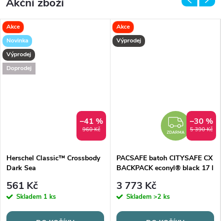
Akční zboží
Akce
Akce
Novinka
Výprodej
Výprodej
Doprodej
–41 %
–30 %
ZDAR
960 Kč
5 390 Kč
ZDARMA
Herschel Classic™ Crossbody
PACSAFE batoh CITYSAFE CX
Dark Sea
BACKPACK econyl® black 17 l
561 Kč
3 773 Kč
Skladem
1 ks
Skladem
>2 ks