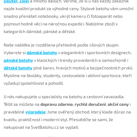
Deuter
,
Zwei
a mnoho dalších. Věříme, že si u nás každý zákazník
najde kvalitní produkt za výhodné ceny. Stylové batohy vám umožní
snadno přenášet notebooky, ukrýt kameru či fotoaparát nebo
pojmout hodně věcí na náročnou expedici. Nabízíme zboží v
kategoriích dámské, pánské a dětské.
Naše nabídka je rozdělena přehledně podle cílových skupin.
Vyberete si
dámské batohy
v elegantních i sportovních designech,
pánské batohy
v klasických i trendy provedeních a samozřejmě i
dětské batohy
plné barev, hravých motivů a bezpečnostních prvků.
Myslíme na školáky, studenty, cestovatele i aktivní sportovce, kteří
vyžadují spolehlivost a pohodlí.
U nás nakupujete u specialisty na batohy a cestovní zavazadla.
Těšit se můžete na
dopravu zdarma
,
rychlé doručení
,
akční ceny
i
pravidelné
výprodeje
. Jsme ověřený obchod, který klade důraz na
kvalitu, praktičnost i moderní styl. Přesvědčte se sami, že
nakupovat na SvetBatohu.cz se vyplatí.