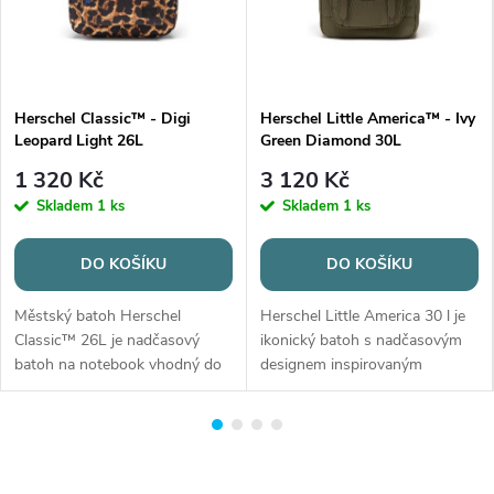
l
i
s
Herschel Classic™ - Digi
Herschel Little America™ - Ivy
Leopard Light 26L
Green Diamond 30L
t
1 320 Kč
3 120 Kč
a
Skladem
1 ks
Skladem
1 ks
n
DO KOŠÍKU
DO KOŠÍKU
a
Městský batoh Herschel
Herschel Little America 30 l je
b
Classic™ 26L je nadčasový
ikonický batoh s nadčasovým
batoh na notebook vhodný do
designem inspirovaným
a
školy, práce i na každodenní
horolezeckým stylem. Nabízí
nošení. Nabízí objem 26 l,
prostornou hlavní komoru se
t
plovoucí přihrádku na notebook
stahovacím uzávěrem a
o
13"/14", kapsu na láhev a
polstrovanou kapsou na
přední...
notebook...