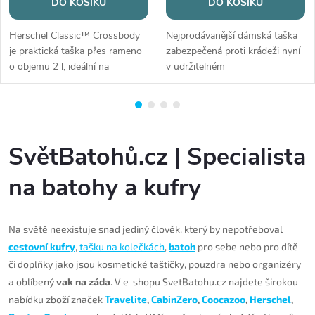
DO KOŠÍKU
DO KOŠÍKU
Herschel Classic™ Crossbody
Nejprodávanější dámská taška
je praktická taška přes rameno
zabezpečená proti krádeži nyní
o objemu 2 l, ideální na
v udržitelném
každodenní nošení. Nabízí
ECONYL. Prostorný batoh
rozměry 17,2 × 18,4 × 5,1 cm,
Citysafe CX 17L, který je
hladký nastavitelný popruh,
mimořádně elegantní,
vnitřní kapsy i přední...
všestranný a praktický, má
prostor pro 16...
SvětBatohů.cz | Specialista
na batohy a kufry
Na světě neexistuje snad jediný člověk, který by nepotřeboval
cestovní kufry
,
tašku na kolečkách
,
batoh
pro sebe nebo pro dítě
či doplňky jako jsou kosmetické taštičky, pouzdra nebo organizéry
a oblíbený
vak na záda
. V e-shopu SvetBatohu.cz najdete širokou
nabídku zboží značek
Travelite
,
CabinZero
,
Coocazoo
,
Herschel
,