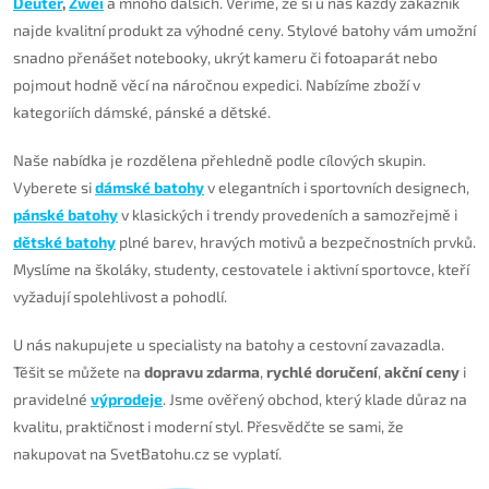
Deuter
,
Zwei
a mnoho dalších. Věříme, že si u nás každý zákazník
najde kvalitní produkt za výhodné ceny. Stylové batohy vám umožní
snadno přenášet notebooky, ukrýt kameru či fotoaparát nebo
pojmout hodně věcí na náročnou expedici. Nabízíme zboží v
kategoriích dámské, pánské a dětské.
Naše nabídka je rozdělena přehledně podle cílových skupin.
Vyberete si
dámské batohy
v elegantních i sportovních designech,
pánské batohy
v klasických i trendy provedeních a samozřejmě i
dětské batohy
plné barev, hravých motivů a bezpečnostních prvků.
Myslíme na školáky, studenty, cestovatele i aktivní sportovce, kteří
vyžadují spolehlivost a pohodlí.
U nás nakupujete u specialisty na batohy a cestovní zavazadla.
Těšit se můžete na
dopravu zdarma
,
rychlé doručení
,
akční ceny
i
pravidelné
výprodeje
. Jsme ověřený obchod, který klade důraz na
kvalitu, praktičnost i moderní styl. Přesvědčte se sami, že
nakupovat na SvetBatohu.cz se vyplatí.