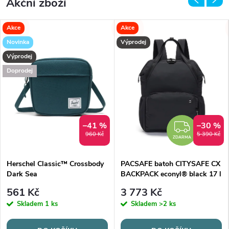
Akční zboží
Akce
Akce
Novinka
Výprodej
Výprodej
Doprodej
–41 %
–30 %
ZDAR
960 Kč
5 390 Kč
ZDARMA
Herschel Classic™ Crossbody
PACSAFE batoh CITYSAFE CX
Dark Sea
BACKPACK econyl® black 17 l
561 Kč
3 773 Kč
Skladem
1 ks
Skladem
>2 ks