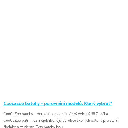
Coocazoo batohy - porovnání modelů. Který vybrat?
CooCaZoo batohy – porovnání modelů. Který vybrat? 🎒 Značka
CooCaZoo patří mezi nejoblíbenější výrobce školních batohů pro starší
školáky a studenty. Tyto batohy jsou...